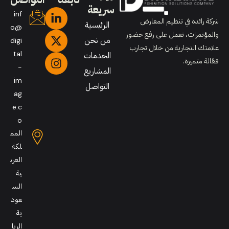
سريعة
inf
شركة رائدة في تنظيم المعارض
الرئيسية
o@
والمؤتمرات، تعمل على رفع حضور
من نحن
digi
علامتك التجارية من خلال تجارب
tal
الخدمات
فعّالة متميزة.
-
المشاريع
im
التواصل
ag
e.c
o
المم
لكة
العرب
ية
الس
عود
ية
الريا