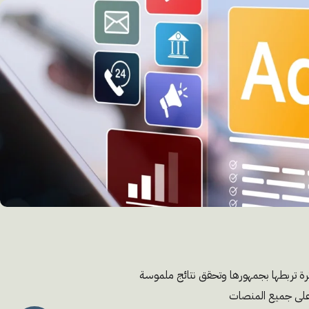
رة تربطها بجمهورها وتحقق نتائج ملموسة
ل على جميع المنصات