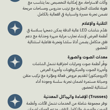
وأثاث الاستراحة، مع إمكانية التخصيص بما يتناسب مع
هوية علامتك التجارية مع ترتيب مدروس ومساحات مريحة
تضمن تجربة مميزة وانسيابية في الفعالية بالكامل.
التقنية والإعلام
نقدّم شاشات LED عالية الدقة يمكن دمجها بسلاسة في
أنظمة العرض لإنشاء تجارب مرئية مبهرة وجذابة مع دعم
تقني متكامل يضمن أداءً سلسًا وتجربة تفاعلية استثنائية
للحضور.
معدات الصوت والصورة
نوفّر أنظمة صوت ومرئيات احترافية تشمل الشاشات
وأجهزة الصوت والميكروفونات وأجهزة العرض
(البروجيكتور) لتقديم عروض فعالة ومؤثرة مع تركيب متقن
وصيانة مستمرة لضمان تجربة سلسة وجودة أداء
استثنائية للحضور.
الإضاءة والهياكل المعدنية (Trusses)
نوفر مجموعة شاملة من الخدمات تشمل الأثاث، وأنظمة
الصوت والصورة، والتكامل التقني، ودعم العملاء لضمان