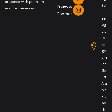
presence with premium
tal
Projects
event experiences.
-
Contact
im
ag
e.c
o
Kin
gd
om
of
Sa
udi
Ara
bia
Riy
ad
h