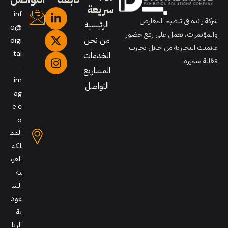
سريعة
inf
شركة رائدة في تنظيم المعارض
الرئيسية
o@
والمؤتمرات، تعمل على رفع حضور
من نحن
digi
علامتك التجارية من خلال تجارب
tal
الخدمات
فعّالة متميزة.
-
المشاريع
im
التواصل
ag
e.c
o
المم
لكة
العرب
ية
الس
عود
ية
الريا