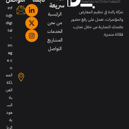
سريعة
inf
شركة رائدة في تنظيم المعارض
الرئيسية
o@
والمؤتمرات، تعمل على رفع حضور
من نحن
digi
علامتك التجارية من خلال تجارب
tal
الخدمات
فعّالة متميزة.
-
المشاريع
im
التواصل
ag
e.c
o
المم
لكة
العرب
ية
الس
عود
ية
الريا